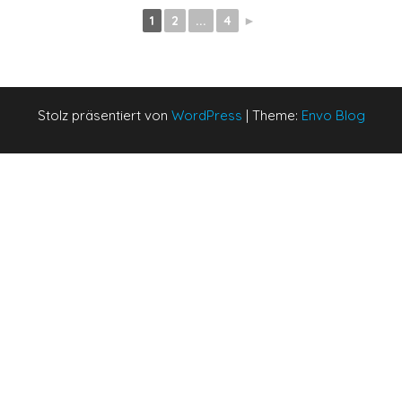
1
2
...
4
►
Stolz präsentiert von
WordPress
|
Theme:
Envo Blog